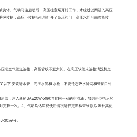
轴旋转。气动马达启动后，高压柱塞泵开始工作，水经过滤网进入高压
手握喷枪，高压下喷枪扳机就打开了高压阀门，高压水即可由喷枪喷
与压缩空气管道连接，高压管线不宜太长。在高压软管未连接清洗机之
℃以下,安装进水管、高压水管和 水枪（不要遗忘吸水滤网和管接口处
盖，注入新的SAE20W-50或与此同一别的润滑油，加到油位指示尺
小时更换一次。4、气动马达应视使用情况进行定期检查维修,以延长其使
-30滴/分。