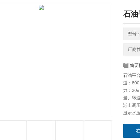
石油
型号：
厂商
简要
石油平台
速：800
力：20
量、转
渐上调
显示水