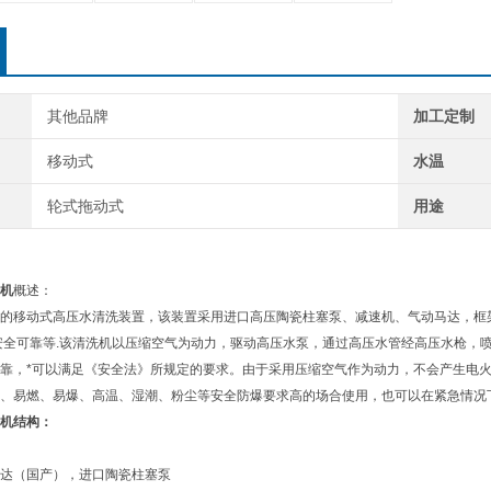
其他品牌
加工定制
移动式
水温
轮式拖动式
用途
机
概述：
的移动式高压水清洗装置，该装置采用进口高压陶瓷柱塞泵、减速机、气动马达，框
安全可靠等.该清洗机以压缩空气为动力，驱动高压水泵，通过高压水管经高压水枪，
靠，*可以满足《安全法》所规定的要求。由于采用压缩空气作为动力，不会产生电火
、易燃、易爆、高温、湿潮、粉尘等安全防爆要求高的场合使用，也可以在紧急情况
机
结构：
达（国产），进口陶瓷柱塞泵