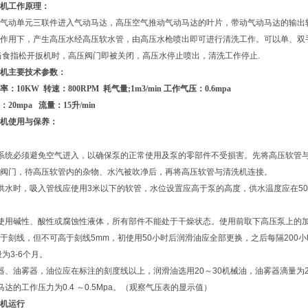
机
工作原理：
气动单元三联件进入气动马达，高压空气推动气动马达的叶片，带动气动马达的输出
作用下，产生高压水经高压软水管，由高压水枪喷出即可进行清洗工作。可以单、双
当食指松开扳机时，高压阀门即被关闭，高压水停止喷出，清洗工作停止.
机
主要技术参数：
10KW 转速：800RPM 耗气量;1m3/min 工作气压：0.6mpa
0mpa 流量：15升/min
机
使用与保养：
系统必须避免空气进入，以确保泵的正常使用及泵的零部件不受损害。先将高压软管
阀门，待高压软管内的杂物、水汽被吹净后，再将高压软管与清洗机连接。
供水时，吸入管线应使用3米以下的软管，水位设置应高于泵的高度，供水温度应在50
使用碱性、酸性或腐蚀性液体，所有部件不能处于干燥状态。使用前取下高压泵上的加油
于刻线，但不可高于刻线5mm，初使用50小时后润滑油应全部更换，之后每隔200
为3-6个月。
器、油雾器，油位应在标注的刻度线以上，润滑油选用20～30机械油，油雾器滴量为20
达的工作压力为0.4 ～0.5Mpa。（观察气压表的显示值）
机
运行