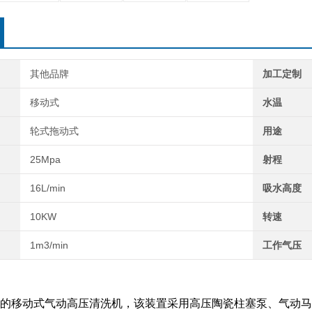
其他品牌
加工定制
移动式
水温
轮式拖动式
用途
25Mpa
射程
16L/min
吸水高度
10KW
转速
1m3/min
工作气压
的移动式
气动
高压清洗
机
，该装置采用高压陶瓷柱塞泵、气动马