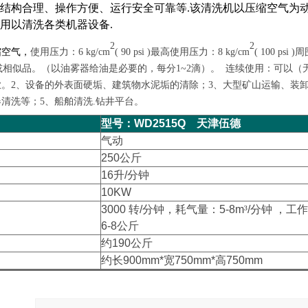
结构合理、操作方便、运行安全可靠等.该清洗机以压缩空气为
用以清洗各类机器设备.
2
2
缩空气，
使用压力：
6 kg/cm
( 90 psi )最高使用压力：
8
kg/cm
( 100 psi 
32或相似品。（以油雾器给油是必要的，每分1~2滴）。
连续使用：可以（
。2、设备的外表面硬垢、建筑物水泥垢的清除；3、大型矿山运输、装
清洗等；5、船舶清洗
.
钻井平台。
型号：
W
D2515Q
天津伍德
气动
250
公斤
16
升
/
分钟
10
KW
3000
转
/
分钟，耗气量：
5-
8m
³
/
分钟
，工作
6
-8
公斤
约
190
公斤
约长
900mm*
宽
750mm*
高
750mm