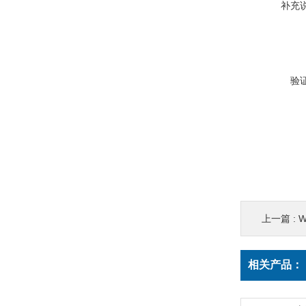
补充
验
上一篇 :
W
相关产品：