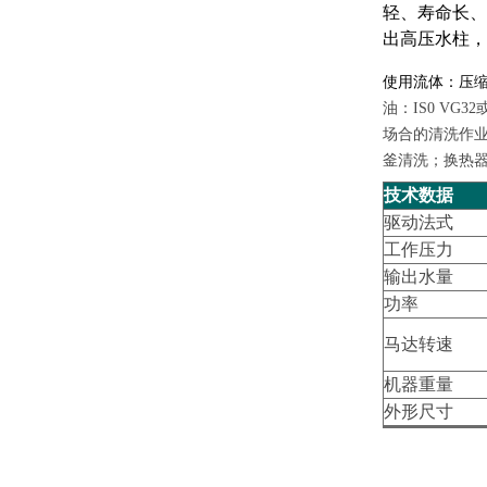
轻、寿命长、
出高压水柱，
使用流体：压
油：IS0 VG
场合的清洗作业
釜清洗；换热器
技术数据
驱动法式
工作压力
输出水量
功率
马达转速
机器重量
外形尺寸