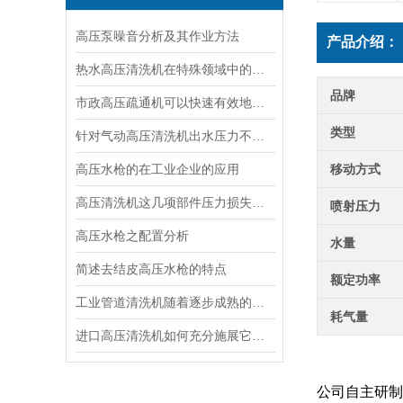
高压泵噪音分析及其作业方法
产品介绍：
热水高压清洗机在特殊领域中的应用
品牌
市政高压疏通机可以快速有效地清除排水管道内的沉积物和堵塞物
类型
针对气动高压清洗机出水压力不足的情况的处理
高压水枪的在工业企业的应用
移动方式
高压清洗机这几项部件压力损失会影响系统的其他参数
喷射压力
高压水枪之配置分析
水量
简述去结皮高压水枪的特点
额定功率
工业管道清洗机随着逐步成熟的产业化清洗技术而广泛应用
耗气量
进口高压清洗机如何充分施展它清洗管道的效果
公司自主研制