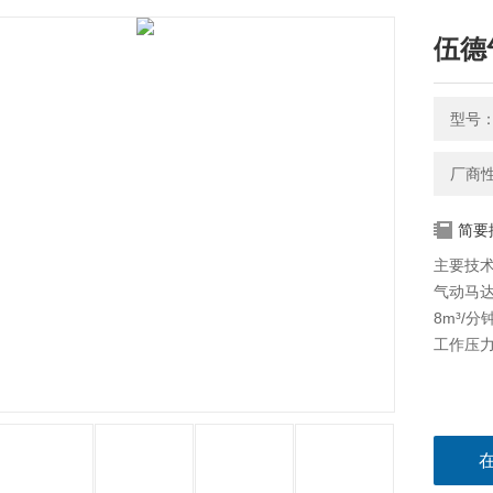
伍德
型号：
厂商
简要
主要技
气动马达
8m³/分
工作压力：