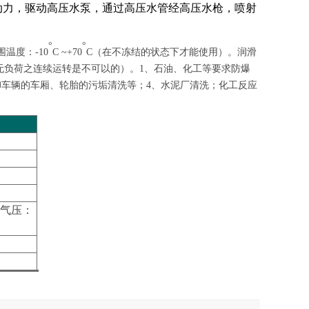
动力，驱动高压水泵，通过高压水管经高压水枪，喷射
°
°
)周围温度：-10
C ~+70
C（在不冻结的状态下才能使用）。润滑
无负荷之连续运转是不可以的）。
1、石油、化工等要求防爆
卸车辆的车厢、轮胎的污垢清洗等；4、水泥厂清洗；化工反应
气压：