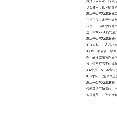
满足《安全法》所规定
场合使用，也可以在
海上平台气动清洗机
开始工作，水经过滤
压阀门，高压水即可由
速：800RPM 耗气量;
海上平台气动清洗机
不宜太长。在高压软
3米以下的软管，水位
性、酸性或腐蚀性液体
线，但不可高于刻线5
3-6个月。 5、检查
0.5Mpa。（观察气
海上平台气动清洗机
气动马达开始运转，
管道开关，在设备气