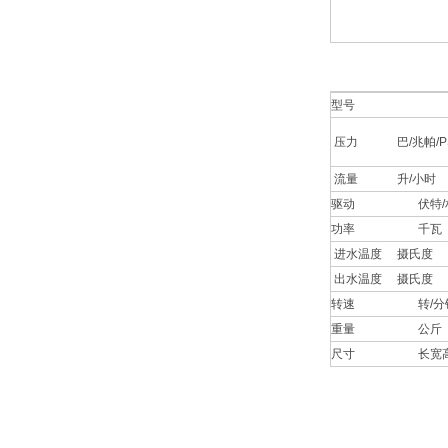
型号
压力 巴/兆帕/PS
流量 升/小时
驱动 伏特/相
功率 千瓦
进水温度 摄氏度
出水温度 摄氏度
转速 转/分
重量 公斤
尺寸 长宽高 