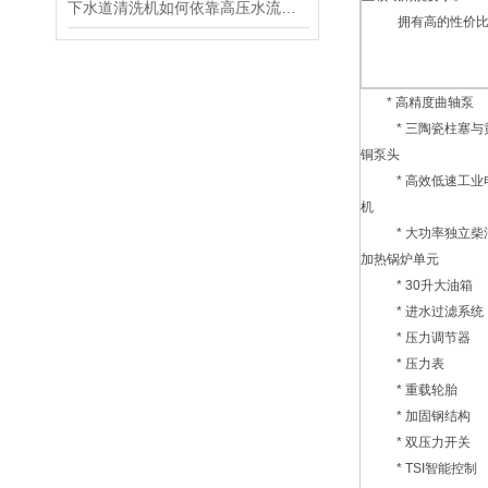
下水道清洗机如何依靠高压水流瓦解管网内的顽固油垢与淤积？
拥有高的性价比，
* 高精度曲轴泵
* 三陶瓷柱塞与
铜泵头
* 高效低速工业
机
* 大功率独立柴
加热锅炉单元
* 30升大油箱
* 进水过滤系统
* 压力调节器
* 压力表
* 重载轮胎
* 加固钢结构
* 双压力开关
* TSI智能控制