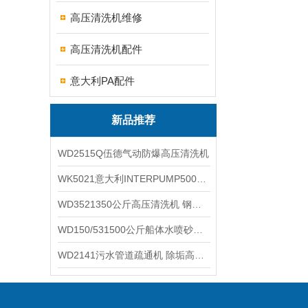
高压清洗机维修
高压清洗机配件
意大利PA配件
新品推荐
WD2515Q伍德气动防爆高压清洗机
WK5021意大利INTERPUMP500公斤高压柱塞泵
WD3521350公斤高压清洗机 钢铁回转窑清洗
WD150/531500公斤船体水喷砂除锈清洗机 高压清洗机
WD2141污水管道疏通机 除垢高压清洗机