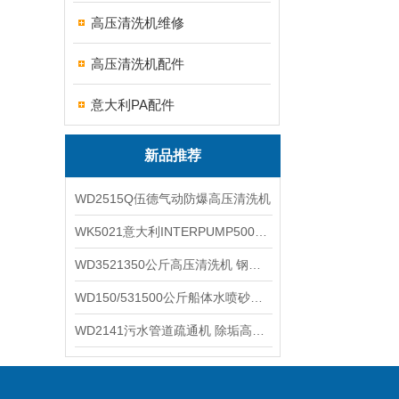
高压清洗机维修
高压清洗机配件
意大利PA配件
新品推荐
WD2515Q伍德气动防爆高压清洗机
WK5021意大利INTERPUMP500公斤高压柱塞泵
WD3521350公斤高压清洗机 钢铁回转窑清洗
WD150/531500公斤船体水喷砂除锈清洗机 高压清洗机
WD2141污水管道疏通机 除垢高压清洗机