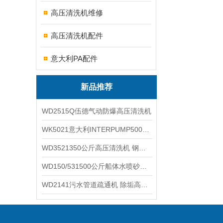
高压清洗机维修
高压清洗机配件
意大利PA配件
新品推荐
WD2515Q伍德气动防爆高压清洗机
WK5021意大利INTERPUMP500公斤高压柱塞泵
WD3521350公斤高压清洗机 钢铁回转窑清洗
WD150/531500公斤船体水喷砂除锈清洗机 高压清洗机
WD2141污水管道疏通机 除垢高压清洗机