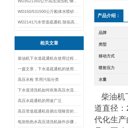
WD3521350公斤高压清洗机 钢铁回转窑清洗
WD150/531500公斤船体水喷砂除锈清洗机 高压清洗机
产品介绍：
WD2141污水管道疏通机 除垢高压清洗机
品牌
相关文章
类型
移动方式
柴油机下水道疏通机在使用过程中可能会出现一些故障
喷射压力
一篇文章，下水道疏通机的使用维护就可全掌握
高压水枪 常用污垢分类
水量
下水道清洗机如何依靠高压水流瓦解管网内的顽固油垢与淤积？
柴油机下
高压水疏通机的用途广泛
道直径：
高压管道疏通机容易出现噪音的部位有哪些
代化生产
电加热热水高压清洗机操作步骤，开机调压温控设置高压冲洗规范使用教程